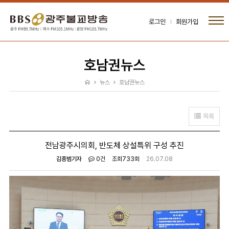
로그인
회원가입
호남권뉴스
뉴스
호남권뉴스
목록
전남광주시의회, 반도체 상설특위 구성 추진
김종범기자
0건
조회
733회
26.07.08