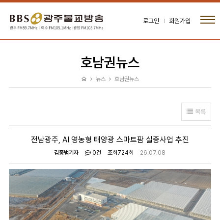
로그인
회원가입
호남권뉴스
뉴스
호남권뉴스
목록
전남광주, AI 영농형 태양광 스마트팜 실증사업 추진
김종범기자
0건
조회
724회
26.07.08