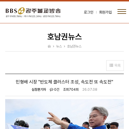
로그인
회원가입
호남권뉴스
뉴스
호남권뉴스
목록
민형배 시장 "반도체 클러스터 조성, 속도전 또 속도전"
심창훈기자
0건
조회
704회
26.07.08