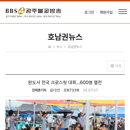
로그인
회원가입
호남권뉴스
뉴스
호남권뉴스
목록
완도서 전국 크로스핏 대회…600명 열전
진재훈기자
0건
조회
733회
26.07.07