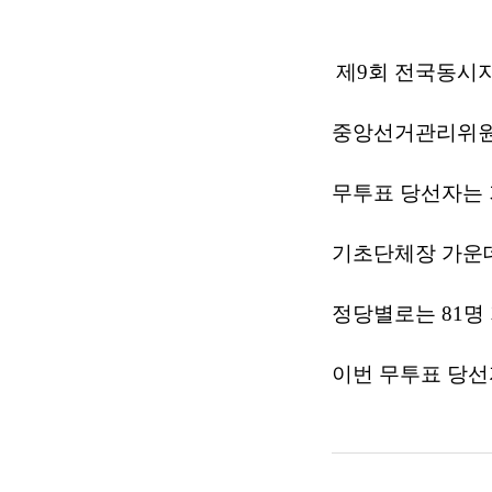
제9회 전국동시지
중앙선거관리위원회
무투표 당선자는 
기초단체장 가운데
정당별로는 81명
이번 무투표 당선