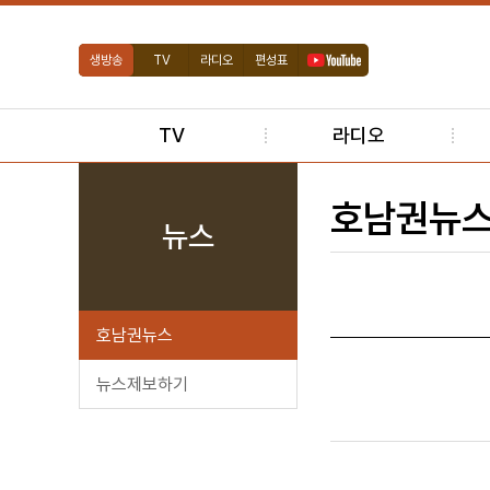
생방송
TV
라디오
편성표
TV
라디오
호남권뉴
뉴스
호남권뉴스
뉴스제보하기