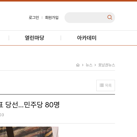
로그인
회원가입
열린마당
아카데미
뉴스
호남권뉴스
목록
투표 당선…민주당 80명
03