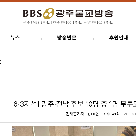
뉴스
방송법문
후원안내
스
[6·3지선] 광주·전남 후보 10명 중 1명 무
진재훈기자
0건
조회
841회
26.06.