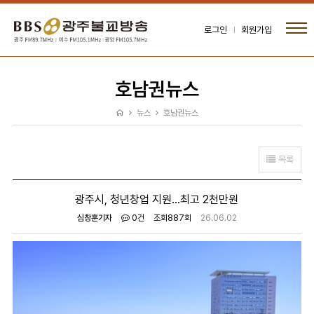
로그인
회원가입
호남권뉴스
뉴스
호남권뉴스
목록
광주시, 청년창업 지원...최고 2천만원
심창훈기자
0건
조회
887회
26.06.02