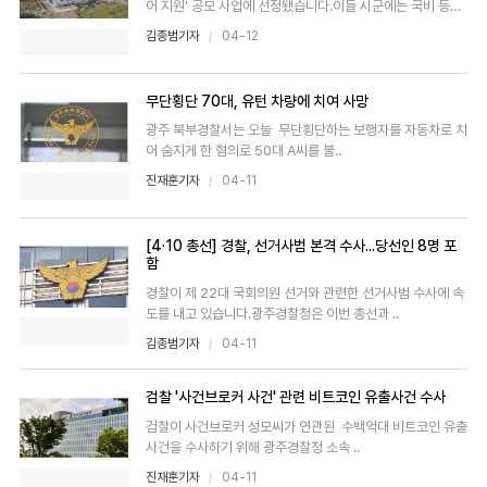
어 지원' 공모 사업에 선정됐습니다.이들 시군에는 국비 등이
투입..
김종범기자
04-12
무단횡단 70대, 유턴 차량에 치여 사망
광주 북부경찰서는 오늘 무단횡단하는 보행자를 자동차로 치
어 숨지게 한 혐의로 50대 A씨를 불..
진재훈기자
04-11
[4·10 총선] 경찰, 선거사범 본격 수사...당선인 8명 포
함
경찰이 제 22대 국회의원 선거와 관련한 선거사범 수사에 속
도를 내고 있습니다.광주경찰청은 이번 총선과 ..
김종범기자
04-11
검찰 '사건브로커 사건' 관련 비트코인 유출사건 수사
검찰이 사건브로커 성모씨가 연관된 수백억대 비트코인 유출
사건을 수사하기 위해 광주경찰청 소속 ..
진재훈기자
04-11