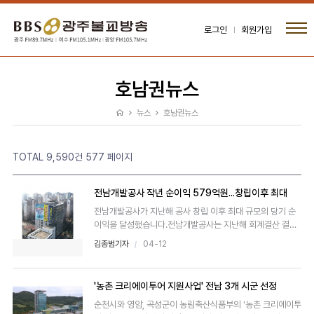
로그인
회원가입
호남권뉴스
뉴스
호남권뉴스
TOTAL 9,590건
577 페이지
전남개발공사 작년 순이익 579억원...창립이후 최대
전남개발공사가 지난해 공사 창립 이후 최대 규모의 당기 순
이익을 달성했습니다.전남개발공사는 지난해 회계결산 결
과,..
김종범기자
04-12
'농촌 크리에이투어 지원사업' 전남 3개 시군 선정
순천시와 영암, 곡성군이 농림축산식품부의 '농촌 크리에이투