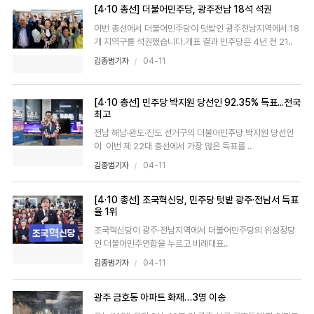
[4·10 총선] 더불어민주당, 광주전남 18석 석권
이번 총선에서 더불어민주당이 텃밭인 광주전남지역에서 18
개 지역구를 석권했습니다.개표 결과 민주당은 4년 전 21..
김종범기자
04-11
[4·10 총선] 민주당 박지원 당선인 92.35% 득표...전국
최고
전남 해남·완도·진도 선거구의 더불어민주당 박지원 당선인
이 이번 제 22대 총선에서 가장 많은 득표를 ..
김종범기자
04-11
[4·10 총선] 조국혁신당, 민주당 텃밭 광주·전남서 득표
율 1위
조국혁신당이 광주·전남지역에서 더불어민주당의 위성정당
인 더불어민주연합을 누르고 비례대표..
김종범기자
04-11
광주 금호동 아파트 화재…3명 이송