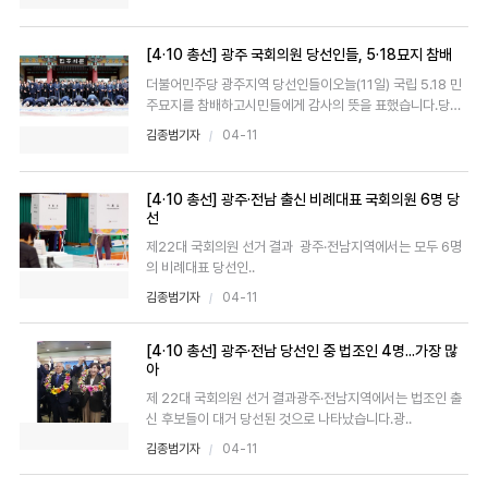
[4·10 총선] 광주 국회의원 당선인들, 5·18묘지 참배
더불어민주당 광주지역 당선인들이오늘(11일) 국립 5.18 민
주묘지를 참배하고시민들에게 감사의 뜻을 표했습니다.당선
인들은 ..
김종범기자
04-11
[4·10 총선] 광주·전남 출신 비례대표 국회의원 6명 당
선
제22대 국회의원 선거 결과 광주·전남지역에서는 모두 6명
의 비례대표 당선인..
김종범기자
04-11
[4·10 총선] 광주·전남 당선인 중 법조인 4명...가장 많
아
제 22대 국회의원 선거 결과광주·전남지역에서는 법조인 출
신 후보들이 대거 당선된 것으로 나타났습니다.광..
김종범기자
04-11