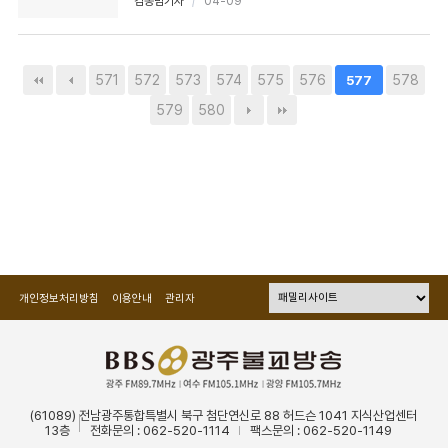
김종범기자
04-09
571
572
573
574
575
576
578
577
579
580
개인정보처리방침
이용안내
관리자
(61089) 전남광주통합특별시 북구 첨단연신로 88 허드슨 1041 지식산업센터
13층
전화문의 : 062-520-1114
팩스문의 : 062-520-1149