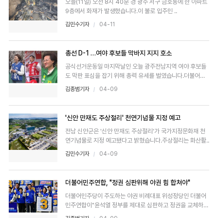
오늘(11일) 오전 8시 40분 경 광주 서구 금호동에 한 아파트
9층에서 화재가 발생했습니다.이 불로 입주민 ..
김민수기자
04-11
총선 D-1 …여야 후보들 막바지 지지 호소
공식선거운동일 마지막날인 오늘 광주전남지역 여야 후보들
도 막판 표심을 잡기 위해 총력 유세를 벌였습니다.더불어민
주당 후보들..
김종범기자
04-09
'신안 만재도 주상절리' 천연기념물 지정 예고
전남 신안군은 '신안 만재도 주상절리'가 국가지정문화재 천
연기념물로 지정 예고됐다고 밝혔습니다.주상절리는 화산활..
김민수기자
04-09
더불어민주연합, "정권 심판위해 야권 힘 합쳐야"
더불어민주당이 주도하는 야권 비례대표 위성정당인 더불어
민주연합이"윤석열 정부를 제대로 심판하고 정권을 교체하려
면 야권 모두..