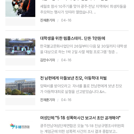
세월호 참사 10주기를 맞아 광주·전남 지역에서 희생자들을
추모하는 행사가 잇따라 열렸습니다. ..
진재훈기자
04-16
대학생을 위한 템플스테이.. 단돈 1만원에
한국불교문화사업단이 26일부터 다음 달 30일까지 대학생
을 대상으로 하는 1박 2일 사찰 체험 프로그램 '청춘 ..
김민수기자
04-16
전 남편에게 아들보낸 친모, 아동학대 처벌
양육비를 받아오라고 자녀를 홀로 전남편에게 보낸 친모
가 아동학대죄로 실형을 선고받았습니다.&n..
진재훈기자
04-16
여성단체 "5·18 성폭력사건 보고서 초안 공개해야"
광주전남여성단체연합은 오늘 "5·18 진상규명조사위원회
는 계엄군에 의한 성폭력 사건의 조사 결과 종합보고..