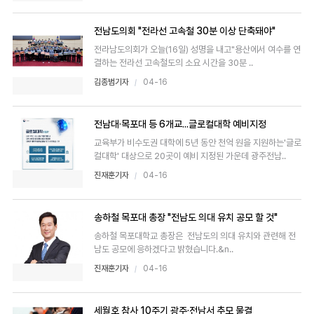
전남도의회 "전라선 고속철 30분 이상 단축돼야"
전라남도의회가 오늘(16일) 성명을 내고"용산에서 여수를 연
결하는 전라선 고속철도의 소요 시간을 30분 ..
김종범기자
04-16
전남대·목포대 등 6개교...글로컬대학 예비지정
교육부가 비수도권 대학에 5년 동안 천억 원을 지원하는'글로
컬대학' 대상으로 20곳이 예비 지정된 가운데 광주전남..
진재훈기자
04-16
송하철 목포대 총장 "전남도 의대 유치 공모 할 것"
송하철 목포대학교 총장은 전남도의 의대 유치와 관련해 전
남도 공모에 응하겠다고 밝혔습니다.&n..
진재훈기자
04-16
세월호 참사 10주기 광주·전남서 추모 물결