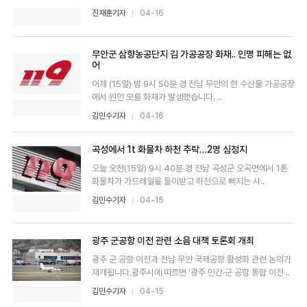
진재훈기자
04-16
무안군 삼향농공단지 김 가공공장 화재.. 인명 피해는 없
어
어제 (15일) 밤 9시 50분 경 전남 무안의 한 수산물 가공공장
에서 원인 모를 화재가 발생했습니다. ..
김민수기자
04-16
곡성에서 1t 화물차 하천 추락…2명 심정지
오늘 오전(15일) 9시 40분 경 전남 곡성군 오곡면에서 1톤
화물차가 가드레일을 들이받고 하천으로 빠지는 사..
김민수기자
04-15
광주 군공항 이전 관련 소음 대책 토론회 개최
광주 군 공항 이전과 전남 무안 국제공항 활성화 관련 논의가
재개됩니다.광주시에 따르면 '광주 민간·군 공항 통합 이전 ..
김민수기자
04-15