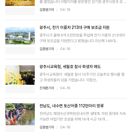
를 열었습니다.이탈리아를 방문중인 강기정 광주시장과 로 루
쏘 토리..
김종범기자
04-16
광주시, 전기 이륜차 213대 구매 보조금 지원
광주시가 올해 6억 5천만원을 투입해 전기 이륜차 213대의
구매 보조금을 지원한다고 밝혔습니다.지난해 146대..
김종범기자
04-16
광주시교육청, 세월호 참사 희생자 애도
광주시교육청이 세월호 참사 10주기인 오늘추모 행사를 열
고 희생자들의 넋을 기렸습니다. 이정선..
진재훈기자
04-16
전남도, 내수면 토산어종 112만마리 방류
전라남도 해양수산과학원은내수면 생태계. 자원 증대와 지속
가능한 어업기반 조성을 위해 16개 시군 16개 ..
김종범기자
04-16