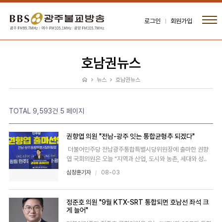
로그인
회원가입
호남권뉴스
뉴스
호남권뉴스
TOTAL 9,593건
5 페이지
권향엽 의원 "전남-광주 잇는 통합균형추 되겠다"
더불어민주당 전남광주통합특별시당위원장에 출마한 권향
엽 국회의원은 오늘 "지역과 산업, 도시와 농촌, 세대와 성..
심창훈기자
08-03
정준호 의원 "9월 KTX-SRT 통합되면 호남선 좌석 크
게 늘어"