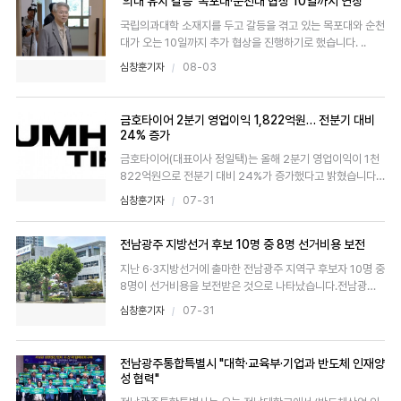
'의대 유치 갈등' 목포대·순천대 협상 10일까지 연장
국립의과대학 소재지를 두고 갈등을 겪고 있는 목포대와 순천
대가 오는 10일까지 추가 협상을 진행하기로 했습니다. ..
심창훈기자
08-03
금호타이어 2분기 영업이익 1,822억원… 전분기 대비
24% 증가
금호타이어(대표이사 정일택)는 올해 2분기 영업이익이 1천
822억원으로 전분기 대비 24%가 증가했다고 밝혔습니다.
2분기..
심창훈기자
07-31
전남광주 지방선거 후보 10명 중 8명 선거비용 보전
지난 6·3지방선거에 출마한 전남광주 지역구 후보자 10명 중
8명이 선거비용을 보전받은 것으로 나타났습니다.전남광주
통합..
심창훈기자
07-31
전남광주통합특별시 "대학·교육부·기업과 반도체 인재양
성 협력"