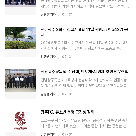
전남광주통합특별시는 오늘 전남대학교에서 ‘반도체산업 인
재양성 협력회의’를 개최하고 지역에 필요한 반도체 전문인력
을 양성하..
심창훈기자
07-31
전남광주 2회 검정고시 8월 11일 시행…2천542명 응
시
2026년도 제2회 검정고시가 다음달 11일 광주와 전남 8개
시험장에서 시행됩니다. 이번 검정고시에는 초중고 졸..
김종범기자
07-31
전남광주교육청-전남대, 반도체·AI 인재 양성 업무협약
전남광주특별시교육청과 전남대학교가 반도체와 인공지능
등 첨단산업 인재 양성을 위한 업무협약을 체결했습니다.이번
협약에 따라..
김종범기자
07-31
광주FC, 유소년 운영 공정성 강화
프로축구 광주FC가 유소년 운영의 공정성 강화를 위한 종합
대책을 시행하기로 했습니다.이번 종합대책에는 공정한 선수
선발 ..
심창훈기자
07-31