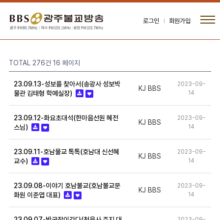
로그인
회원가입
TOTAL 276건
16 페이지
23.09.13-성보를 찾아서(송광사 성보박
2023-09-
KJ BBS
물관 김태형 학예실장)
14
23.09.12-화요초대석(한마음선원 혜전
2023-09-
KJ BBS
스님)
14
23.09.11-호남물교 톡톡(호남대 신선혜
2023-09-
KJ BBS
교수)
14
23.09.08-이야기 호남불교(호남불교문
2023-09-
KJ BBS
화원 이준엽 대표)
14
23.09.07-박국장이간다(천은사 주지 대
2023-09-