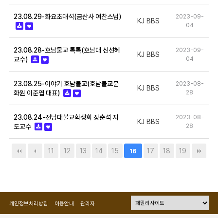
23.08.29-화요초대석(금산사 여찬스님)
2023-09-
KJ BBS
04
23.08.28-호남물교 톡톡(호남대 신선혜
2023-09-
KJ BBS
교수)
04
23.08.25-이야기 호남불교(호남불교문
2023-08-
KJ BBS
화원 이준엽 대표)
28
23.08.24-전남대불교학생회 장춘석 지
2023-08-
KJ BBS
도교수
28
11
12
13
14
15
17
18
19
16
개인정보처리방침
이용안내
관리자