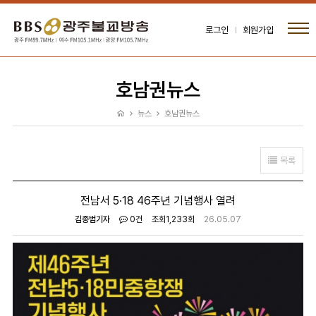
로그인
회원가입
호남권뉴스
뉴스
호남권뉴스
목록
전남서 5·18 46주년 기념행사 열려
김종범기자
0건
조회
1,233회
26.05.07