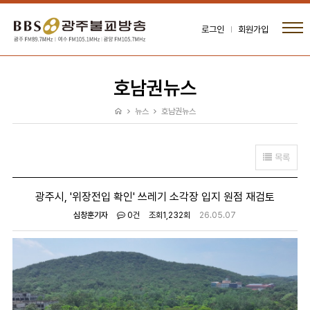
로그인
회원가입
호남권뉴스
뉴스
호남권뉴스
목록
광주시, '위장전입 확인' 쓰레기 소각장 입지 원점 재검토
심창훈기자
0건
조회
1,232회
26.05.07