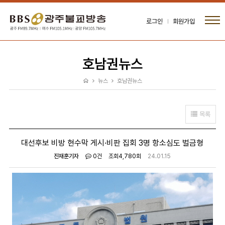
로그인
회원가입
호남권뉴스
뉴스
호남권뉴스
목록
대선후보 비방 현수막 게시·비판 집회 3명 항소심도 벌금형
진재훈기자
0건
조회
4,780회
24.01.15