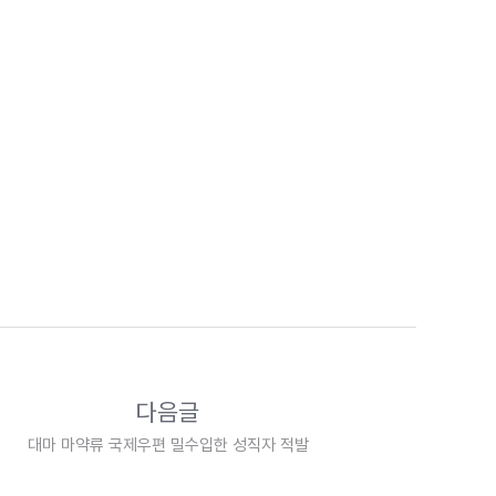
다음글
대마 마약류 국제우편 밀수입한 성직자 적발