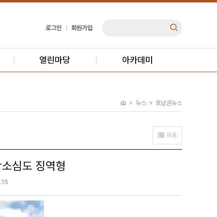
로그인
회원가입
열린마당
아카데미
뉴스
호남권뉴스
목록
 항소심도 징역형
.15