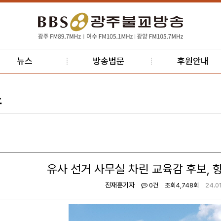
뉴스
방송법문
후원안내
스
유사 선거 사무실 차린 교육감 후보,
진재훈기자
0건
조회
4,748회
24.01