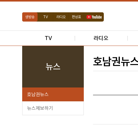
생방송
TV
라디오
편성표
TV
라디오
호남권뉴
뉴스
호남권뉴스
뉴스제보하기