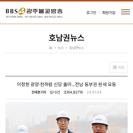
로그인
회원가입
호남권뉴스
뉴스
호남권뉴스
목록
이정현 광양·천하람 신당 출마…전남 동부권 판세 요동
진재훈기자
0건
조회
4,827회
24.01.04