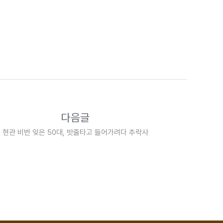
다음글
현관 비번 잊은 50대, 밧줄타고 들어가려다 추락사