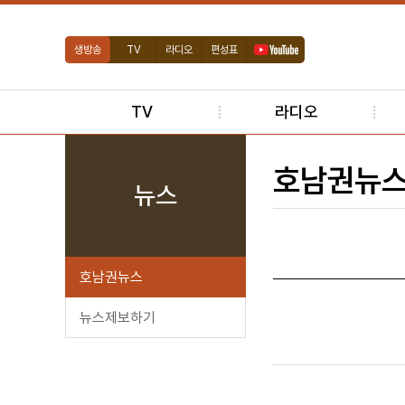
생방송
TV
라디오
편성표
TV
라디오
호남권뉴
뉴스
호남권뉴스
뉴스제보하기