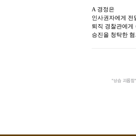
A 경정은
인사권자에게 
퇴직 경찰관에게
승진을 청탁한 혐
"상습 괴롭힘"