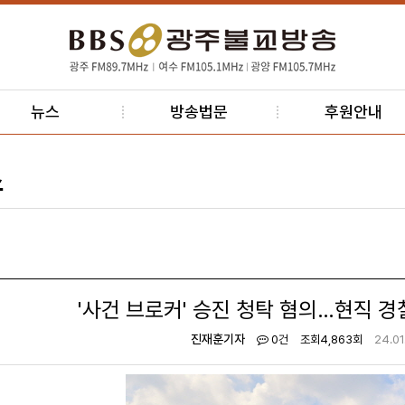
뉴스
방송법문
후원안내
스
'사건 브로커' 승진 청탁 혐의…현직 
진재훈기자
0건
조회
4,863회
24.01