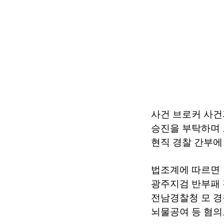
사건 브로커 사
승진을 부탁하며
현직 경찰 간부에
법조계에 따르면
광주지검 반부패
전남경찰청 모 경
뇌물공여 등 혐