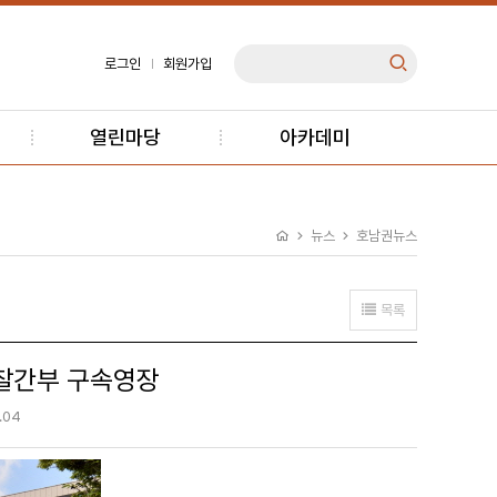
로그인
회원가입
열린마당
아카데미
뉴스
호남권뉴스
목록
경찰간부 구속영장
.04