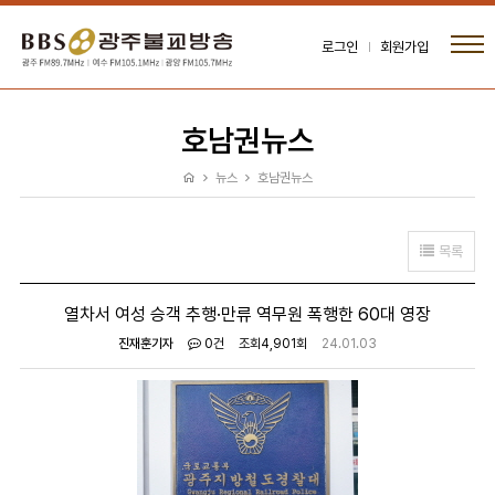
로그인
회원가입
호남권뉴스
뉴스
호남권뉴스
목록
열차서 여성 승객 추행·만류 역무원 폭행한 60대 영장
진재훈기자
0건
조회
4,901회
24.01.03