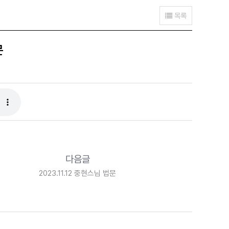
목록
문
다음글
2023.11.12 중현스님 법문