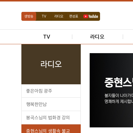
생방송
TV
라디오
편성표
TV
라디오
라디오
좋은아침 광주
행복한만남
봉곡스님의 법화경 강의
중현스님의 생활속 불교