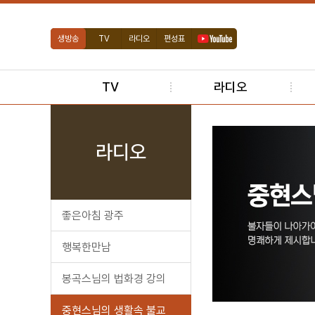
생방송
TV
라디오
편성표
TV
라디오
라디오
좋은아침 광주
행복한만남
봉곡스님의 법화경 강의
중현스님의 생활속 불교