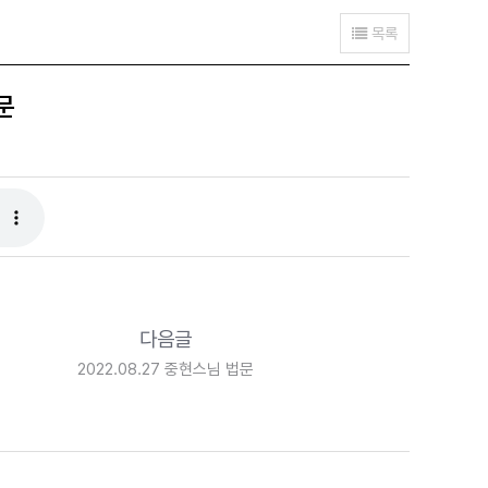
목록
문
다음글
2022.08.27 중현스님 법문