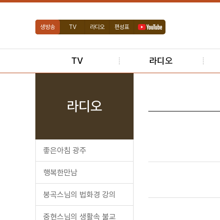
생방송
TV
라디오
편성표
TV
라디오
라디오
좋은아침 광주
행복한만남
봉곡스님의 법화경 강의
중현스님의 생활속 불교