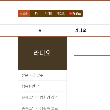
생방송
TV
라디오
편성표
TV
라디오
라디오
좋은아침 광주
행복한만남
봉곡스님의 법화경 강의
중현스님의 생활속 불교