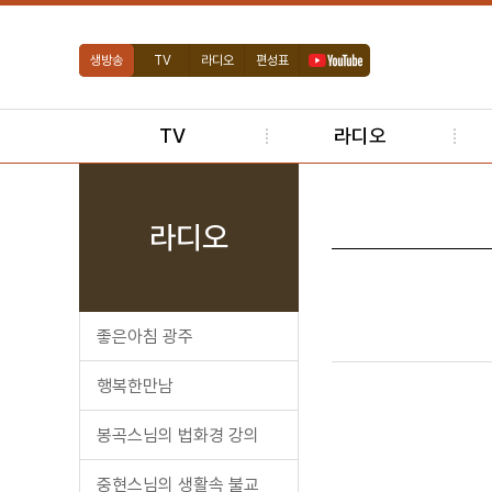
생방송
TV
라디오
편성표
TV
라디오
라디오
좋은아침 광주
행복한만남
봉곡스님의 법화경 강의
중현스님의 생활속 불교