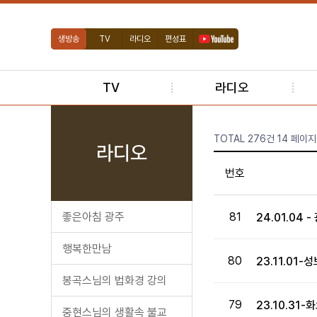
생방송
TV
라디오
편성표
TV
라디오
TOTAL 276건
14 페이지
라디오
번호
좋은아침 광주
81
24.01.0
행복한만남
80
23.11.0
봉곡스님의 법화경 강의
79
23.10.31
중현스님의 생활속 불교