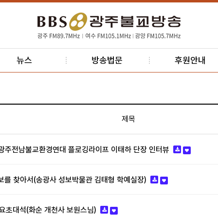
뉴스
방송법문
후원안내
제목
4 - 광주전남불교환경연대 플로깅라이프 이태하 단장 인터뷰
1-성보를 찾아서(송광사 성보박물관 김태형 학예실장)
-화요초대석(화순 개천사 보원스님)