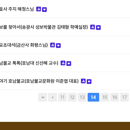
-원효사 주지 해청스님
8-성보를 찾아서(송광사 성보박물관 김태형 학예실장)
-화요초대석(금산사 화평스님)
-호남물교 톡톡(호남대 신선혜 교수)
3-이야기 호남불교(호남불교문화원 이준엽 대표)
맨끝
11
12
13
15
16
17
14